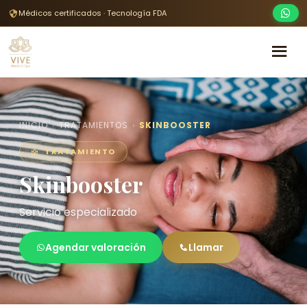
Médicos certificados · Tecnología FDA
INICIO
›
TRATAMIENTOS
›
SKINBOOSTER
TRATAMIENTO
Skinbooster
Servicio especializado
Agendar valoración
Llamar